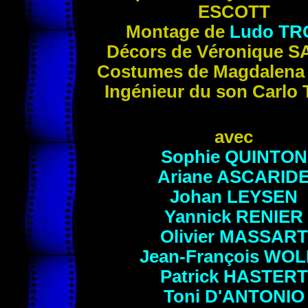
ESCOTT
Montage de
Ludo
TR
Décors de Véronique
S
Costumes de Magdalen
Ingénieur du son Carlo
avec
Sophie
QUINTON
Ariane
ASCARID
Johan
LEYSEN
Yannick
RENIER
Olivier
MASSART
Jean-François
WOL
Patrick
HASTERT
Toni
D'ANTONIO