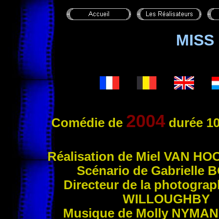
MISS
2004
Comédie de
durée
10
Réalisati
on de Miel
VAN HO
Scénario de Gabrielle
B
Directeur de la photograp
WILLOUGHBY
Musique de Molly
NYMAN