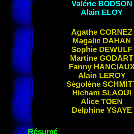
Valérie
BODSON
Alain
ELOY
Agathe
CORNEZ
Magalie
DAHAN
Sophie
DEWULF
Martine
GODART
Fanny
HANCIAU
Alain
LEROY
Ségolène
SCHMIT
Hicham
SLAOUI
Alice
TOEN
Delphine
YSAYE
Résumé