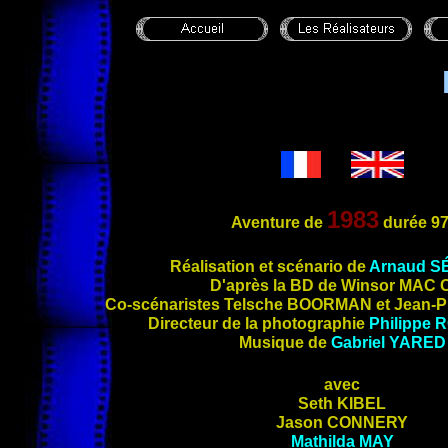
1983
Aventure de
durée
97
Réalisation et scén
ario de
Arnaud
S
D'après la BD de Winsor
MAC 
Co-scénaristes Telsche
BOORMAN
et Jean-P
Directeur de la photographie
Philippe
R
Musique de
Gabriel
YARED
avec
Seth
KIBEL
Jason
CONNERY
Mathilda
MAY