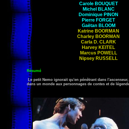
Carole
BOUQUET
Michel
BLANC
Dominique
PINON
Pierre
FORGET
Gaëtan
BLOOM
Katrine
BOORMAN
Charley
BOORMAN
Carla D.
CLARK
Harvey
KEITEL
Marcus
POWELL
Nipsey
RUSSELL
Résumé
Le petit Nemo ignorait qu'en pénétrant dans l'ascenseur, le
dans un monde aux personnages de contes et de légend