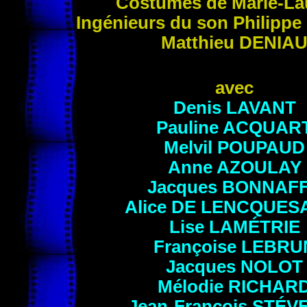
Costumes de Marie-L
Ingénieurs du son Philippe
Matthieu
DENIA
avec
Denis
LAVANT
Pauline
ACQUAR
Melvil
POUPAUD
Anne
AZOULAY
Jacques
BONNAF
Alice
DE LENCQUES
Lise
LAMÉTRIE
Françoise
LEBRU
Jacques
NOLOT
Mélodie
RICHAR
Jean-François
STÉV