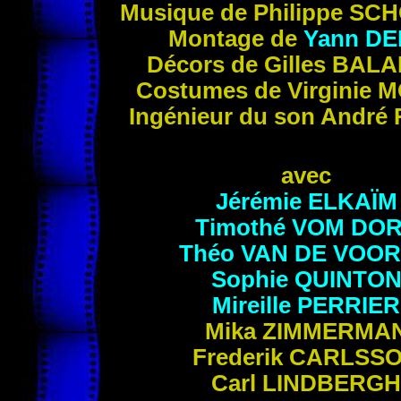
Musique de Philippe
SCH
Montage de
Yann
DE
Décors de Gilles
BALA
Costumes de Virginie
M
Ingénieur du son André
avec
Jérémie
ELKAÏM
Timothé
VOM DO
Théo
VAN DE VOO
Sophie
QUINTO
Mireille
PERRIER
Mika
ZIMMERMA
Frederik
CARLSS
Carl
LINDBERGH