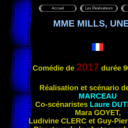
MME MILLS, UNE
2017
Comédie de
durée 9
Réalisa
tion et scénario 
MARCEAU
Co-scénaristes
Laure
DUT
Mara
GOYET
,
Ludivine
CLERC
et Guy-Pie