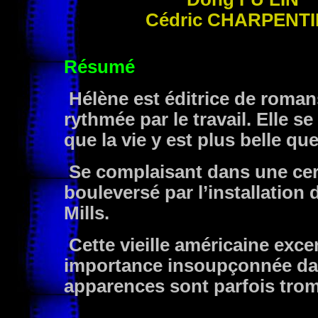
Cédric
CHARPENTI
Résumé
Hélène est éditrice de romans
rythmée par le travail. Elle s
que la vie y est plus belle que
Se complaisant dans une cert
bouleversé par l’installation
Mills.
Cette vieille américaine exc
importance insoupçonnée dans
apparences sont parfois tr