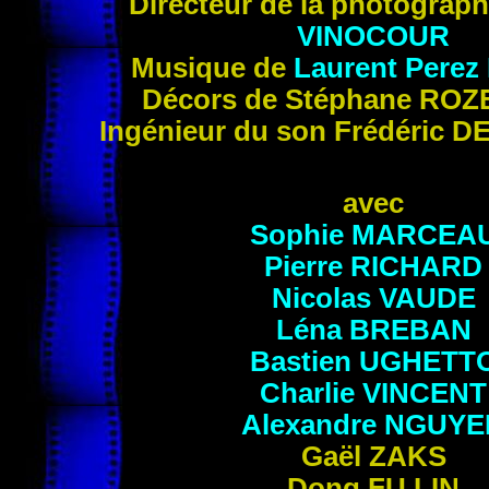
Directeur de la photograp
VINOCOUR
Musique de
Laurent Perez
Décors de Stéphane
ROZ
Ingénieur du son Frédéric
DE
avec
Sophie
MARCEA
Pierre
RICHARD
Nicolas
VAUDE
Léna
BREBAN
Bastien
UGHETT
Charlie
VINCENT
Alexandre
NGUYE
Gaël
ZAKS
Dong
FU LIN