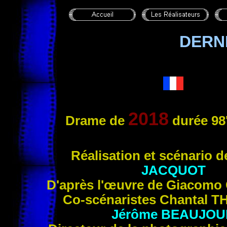
DERN
2018
Drame de
durée 98
Réali
sation et scénario 
JACQUOT
D'après l'œuvre de Giacomo
Co-scénaristes Chantal
T
Jérôme
BEAUJOU