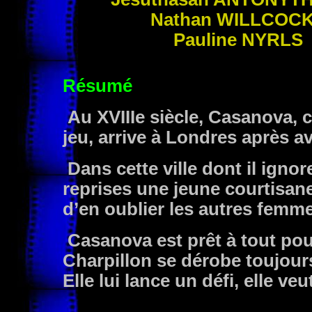
Nathan
WILLCOC
Pauline
NYRLS
Résumé
Au XVIIIe siècle, Casanova, 
jeu, arrive à Londres après av
Dans cette ville dont il ignor
reprises une jeune courtisane,
d’en oublier les autres femm
Casanova est prêt à tout pour
Charpillon se dérobe toujours
Elle lui lance un défi, elle veu