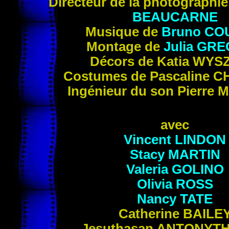
Directeur de la photographi
BEAUCARNE
Musique de
Bruno
CO
Montage de
Julia
GRE
Décors de Katia
WYS
Costumes de Pascaline
C
Ingénieur du son Pierre
M
avec
Vincent
LINDON
Stacy
MARTIN
Valeria
GOLINO
Olivia
ROSS
Nancy
TATE
Catherine
BAILE
Jesuthasan
ANTONYT