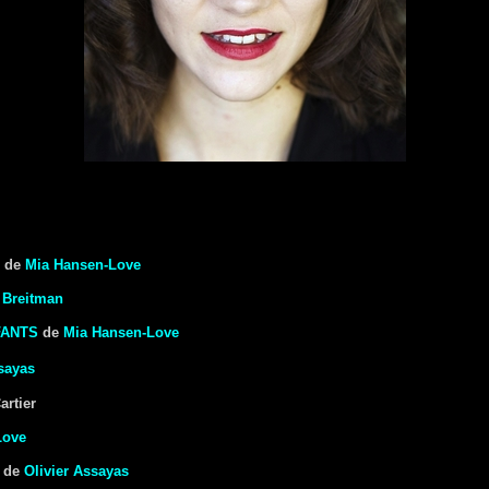
de
Mia Hansen-Love
 Breitman
FANTS
de
Mia Hansen-Love
sayas
rtier
Love
de
Olivier Assayas