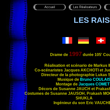
LES RAI
1997
Drame de
durée 105' Cou
Réalis
ation et scénario de Markus
Co-scénaristes Jacques
AKCHOTI
et Ju
Directeur de la photographie Lukas
Musique de
Bruno
COULAI
Montage de
Jacques
COMET
Décors de Susanne
JAUCH
et Praka
Costumes de Susanne
JAUSOH
, Prakash
MO
SHUKLA
Ingénieur du son Eric
VAUCH