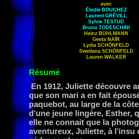
avec
Élodie
BOUCHEZ
Laurent
GRÉVILL
Sylvie
TESTUD
Bruno
TODESCHINI
Heinz
BÜHLMANN
Geeta
NAÏR
Lydia
SCHÖNFELD
Swetlana
SCHÖNFELD
Lauren
WALKER
Résumé
En 1912, Juliette découvre 
que son mari a en fait épousé
paquebot, au large de la côte
d'une jeune lingère, Esther, 
elle ne connait que la photog
aventureux, Juliette, à l'insu