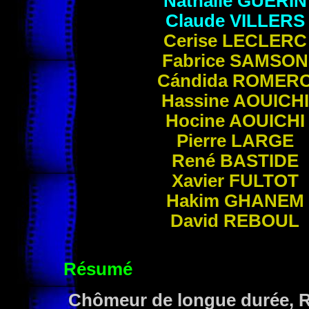
Nathalie GUERIN
Claude
VILLERS
Cerise
LECLERC
Fabrice
SAMSON
Cándida
ROMER
Hassine
AOUICHI
Hocine
AOUICHI
Pierre
LARGE
René
BASTIDE
Xavier
FULTOT
Hakim
GHANEM
David
REBOUL
Résumé
Chômeur de longue durée, Ro