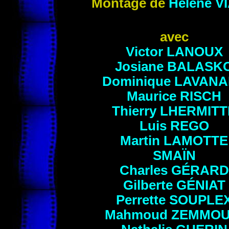
Montage de
Hélène
V
avec
Victor
LANOUX
Josiane
BALASK
Dominique
LAVANA
Maurice
RISCH
Thierry
LHERMITT
Luis
REGO
Martin
LAMOTTE
SMAÏN
Charles
GÉRARD
Gilberte
GÉNIAT
Perrette
SOUPLE
Mahmoud
ZEMMOU