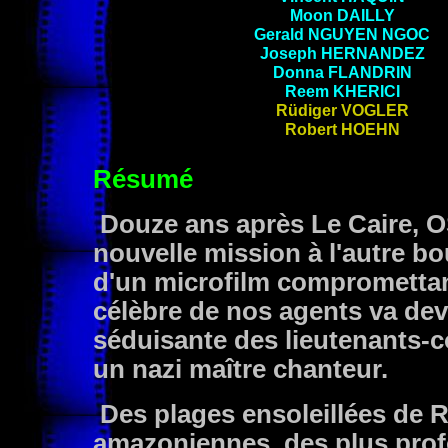
Moon
DAILLY
Gerald
NGUYEN NGOC
Joseph
HERNANDEZ
Donna
FLANDRIN
Reem
KHERICI
Rüdiger
VOGLER
Robert
HOEHN
Résumé
Douze ans après Le Caire, O
nouvelle mission à l'autre b
d'un microfilm compromettant 
célèbre de nos agents va devo
séduisante des lieutenants-
un nazi maître chanteur.
Des plages ensoleillées de R
amazoniennes, des plus pro