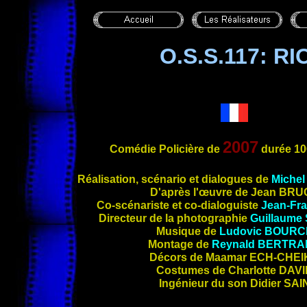
O.S.S.117: R
2007
Comédie Policière de
durée 10
Réalisation, scén
ario et dialogues de
Miche
D'après l'œuvre de Jean
BRU
Co-scénariste et co-dialoguiste
Jean-Fr
Directeur de la photographie
Guillaume
Musique de
Ludovic
BOURC
Montage de
Reynald
BERTRA
Décors de Maamar
ECH-CHEI
Costumes de Charlotte
DAVI
Ingénieur du son Didier
SAI