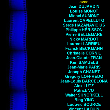
avec
Jean
DUJARDIN
Louise
MONOT
Michel
AUMONT
Laurent
CAPELLUTO
Serge
HAZANAVICIUS
Philippe
HÉRISSON
Pierre
BELLEMARE
Nicky
MARBOT
Laurent
LARRIEU
Franck
BECKMANN
Christelle
CORNIL
Jean-Claude
TRAN
Ken
SAMUELS
Jean-Marie
PARIS
Joseph
CHANET
Gregory
LOFFREDO
Jean-Louis
BARCELONA
Alex
LUTZ
Patrick
VO
Walter
SHNORKELL
Bing
YING
Ludovic
BOURCE
Vincent
HAQUIN