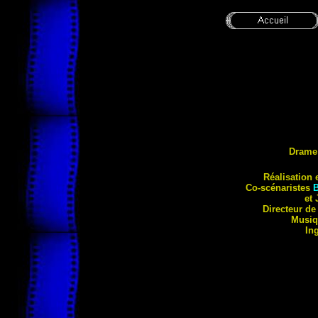
Drame
Réal
isation 
Co-scénaristes
et
Directeur de
Musiq
In