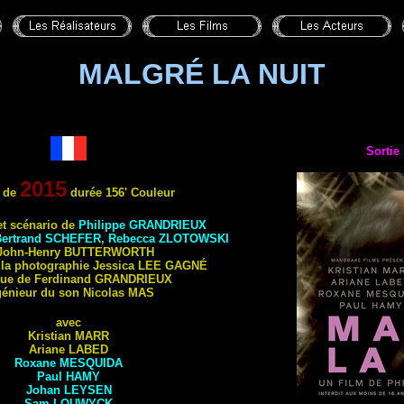
MALGRÉ LA NUIT
Sortie 
2015
 de
durée 156' Couleur
et scénario de
Philippe
GRANDRIEUX
Bertrand
SCHEFER
,
Rebecca
ZLOTOWSKI
 John-Henry
BUTTERWORTH
 la photographie Jessica
LEE GAGNÉ
ue de Ferdinand
GRANDRIEUX
génieur du son Nicolas
MAS
avec
Kristian
MARR
Ariane
LABED
Roxane
MESQUIDA
Paul
HAMY
Johan
LEYSEN
Sam
LOUWYCK