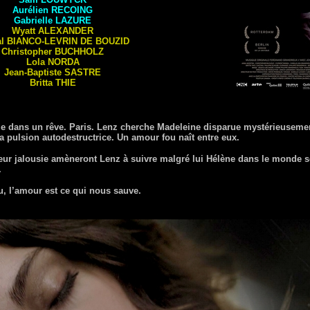
Aurélien
RECOING
Gabrielle
LAZURE
Wyatt
ALEXANDER
al
BIANCO-LEVRIN DE BOUZID
Christopher
BUCHHOLZ
Lola
NORDA
Jean-Baptiste
SASTRE
Britta
THIE
 dans un rêve. Paris. Lenz cherche Madeleine disparue mystérieusement
 pulsion autodestructrice. Un amour fou naît entre eux.
eur jalousie amèneront Lenz à suivre malgré lui Hélène dans le monde 
.
u, l’amour est ce qui nous sauve.