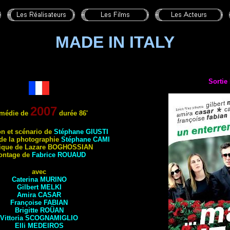
MADE IN ITALY
Sortie
2007
médie de
durée
86'
on et s
cénario de
Stéphane
GIUSTI
 de la photographie
Stéphane
CAMI
que de Lazare
BOGHOSSIAN
ontage de
Fabrice
ROUAUD
avec
Caterina
MURINO
Gilbert
MELKI
Amira
CASAR
Françoise
FABIAN
Brigitte
ROÜAN
Vittoria
SCOGNAMIGLIO
Elli
MEDEIROS