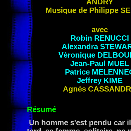
ANDRY
Musique de Philippe
SE
avec
Robin
RENUCCI
Alexandra
STEWA
Véronique
DELBOU
Jean-Paul
MUEL
Patrice
MELENNE
Jeffrey
KIME
Agnès
CASSANDR
Résumé
Un homme s'est pendu car il