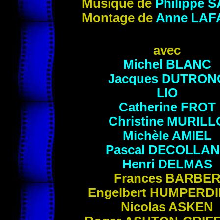
Musique de
Philippe
S
Montage de
Anne
LAF
avec
Michel
BLANC
Jacques
DUTRON
LIO
Catherine
FROT
Christine
MURILL
Michèle
AMIEL
Pascal
DECOLLAN
Henri
DELMAS
Frances
BARBE
Engelbert
HUMPERDI
Nicolas
ASKEN