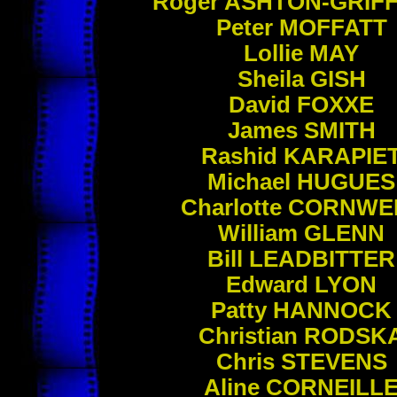
Roger
ASHTON-GRIFF
Peter
MOFFATT
Lollie
MAY
Sheila
GISH
David
FOXXE
James
SMITH
Rashid
KARAPIE
Michael
HUGUES
Charlotte
CORNWE
William
GLENN
Bill
LEADBITTER
Edward
LYON
Patty
HANNOCK
Christian
RODSK
Chris
STEVENS
Aline
CORNEILL