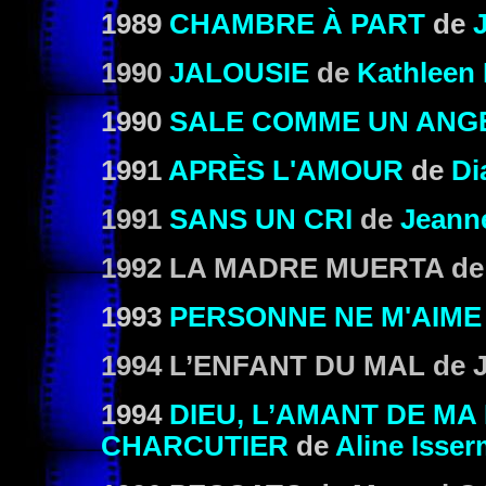
1989
CHAMBRE À PART
de
1990
JALOUSIE
de
Kathleen
1990
SALE COMME UN ANG
1991
APRÈS L'AMOUR
de
Di
1991
SANS UN CRI
de
Jeann
1992
LA MADRE MUERTA
de
1993
PERSONNE NE M'AIME
1994
L’ENFANT DU MAL
de J
1994
DIEU, L’AMANT DE MA 
CHARCUTIER
de
Aline Isse