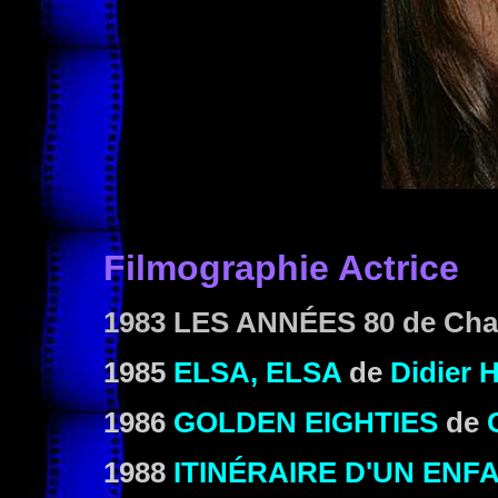
Filmographie Actrice
1983
LES ANNÉES 80
de Cha
1985
ELSA, ELSA
de
Didier 
1986
GOLDEN EIGHTIES
de
1988
ITINÉRAIRE D'UN ENF