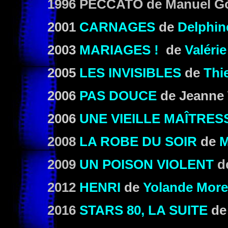
1996
PECCATO
de Manuel G
2001
CARNAGES
de
Delphin
2003
MARIAGES !
de
Valéri
2005
LES INVISIBLES
de
Thi
2006
PAS DOUCE
de Jeanne 
2006
UNE VIEILLE MAÎTRES
2008
LA ROBE DU SOIR
de
M
2009
UN POISON VIOLENT
d
2012
HENRI
de
Yolande Mor
2016
STARS 80, LA SUITE
d