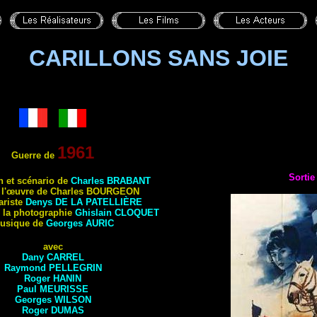
CARILLONS SANS JOIE
1961
Guerre de
Sortie
n et scénario de
Charles
BRABANT
 l'œuvre de Charles
BOURGEON
riste
Denys
DE LA PATELLIÈRE
e la photographie
Ghislain
CLOQUET
usique de
Georges
AURIC
avec
Dany
CARREL
Raymond
PELLEGRIN
Roger
HANIN
Paul
MEURISSE
Georges
WILSON
Roger
DUMAS