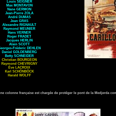
Louis
SEIGNER
Max
MONTAVON
Nane
GERMON
Jean-Pierre
ZOLA
André
DUMAS
Jean
GRAS
Alexandre
RIGNAULT
Raymond
MEUNIER
Hans
VERNER
Roger
FRADET
Jacques
HERLIN
Alain
SCOTT
eorges-Fréderic
DEHLEN
Daniel
GOLDENBERG
Betty
SCHNEIDER
Christian
BOURGEON
Raymond
CHEVRIGNY
Ève
LACROIX
Karl
SCHÖNBÖCK
Harald
WOLFF
ne colonne française est chargée de protéger le pont de la Medjerda con