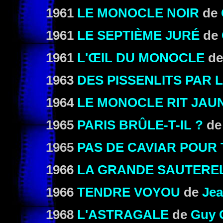
1961
LE MONOCLE NOIR
de
1961
LE SEPTIÈME JURÉ
de
1961
L'ŒIL DU MONOCLE
d
1963
DES PISSENLITS PAR 
1964
LE MONOCLE RIT JAU
1965
PARIS BRÛLE-T-IL ?
de
1965
PAS DE CAVIAR POUR
1966
LA GRANDE SAUTERE
1966
TENDRE VOYOU
de
Jea
1968
L'ASTRAGALE
de
Guy C