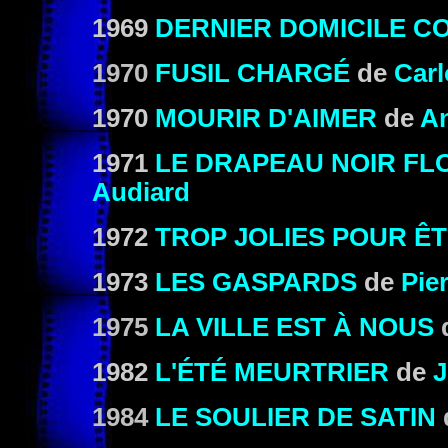
1969
DERNIER DOMICILE C
1970
FUSIL CHARGÉ
de
Carl
1970
MOURIR D'AIMER
de
An
1971
LE DRAPEAU NOIR FL
Audiard
1972
TROP JOLIES POUR Ê
1973
LES GASPARDS
de
Pie
1975
LA VILLE EST À NOUS
1982
L'ÉTÉ MEURTRIER
de
J
1984
LE SOULIER DE SATIN