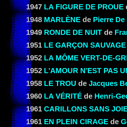
1947
LA FIGURE DE PROUE
1948
MARLÈNE
de
Pierre De
1949
RONDE DE NUIT
de
Fra
1951
LE GARÇON SAUVAGE
1952
LA MÔME VERT-DE-GR
1952
L'AMOUR N'EST PAS 
1958
LE TROU
de
Jacques B
1960
LA VÉRITÉ
de
Henri-Ge
1961
CARILLONS SANS JOI
1961
EN PLEIN CIRAGE
de
G