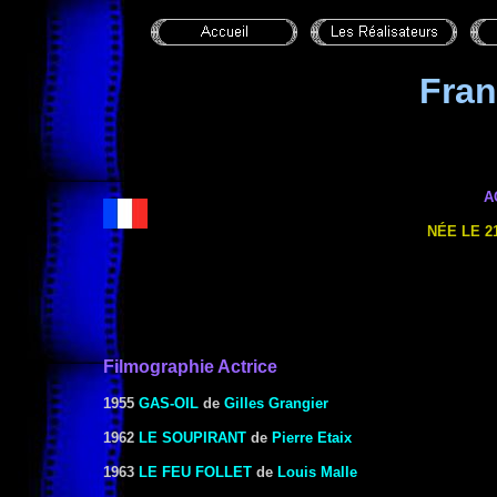
Fra
A
NÉE LE 2
Filmographie Actrice
1955
GAS-OIL
de
Gilles Grangier
1962
LE SOUPIRANT
de
Pierre Etaix
1963
LE FEU FOLLET
de
Louis Malle