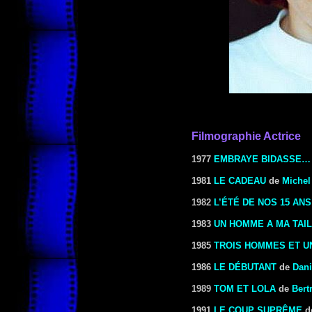
Filmographie Actrice
1977
EMBRAYE BIDASSE… 
1981
LE CADEAU
de
Michel
1982
L’ÉTÉ DE NOS 15 ANS
1983
UN HOMME A MA TAI
1985
TROIS HOMMES ET U
1986
LE DÉBUTANT
de
Dani
1989
TOM ET LOLA
de
Bert
1991
LE COUP SUPRÊME
d