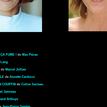
ÇA FUME !
de
Max Pécas
 Lang
de
Marcel Jullian
LLE
de
Annette Carducci
N COUFFIN
de
Coline Serreau
el Janneau
rand Arthuys
e
Jean-Pierre Sentier