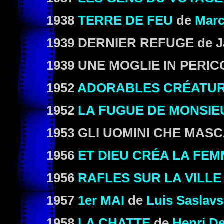
1938
TERRE DE FEU
de
Marc
1939 DERNIER REFUGE de Ja
1939 UNE MOGLIE IN PERIC
1952
ADORABLES CRÉATU
1952
LA FUGUE DE MONSIE
1953 GLI UOMINI CHE MASCA
1956
ET DIEU CRÉA LA FE
1956
RAFLES SUR LA VILLE
1957
1
er
MAI
de
Luis Saslav
1958
LA CHATTE
de
Henri D