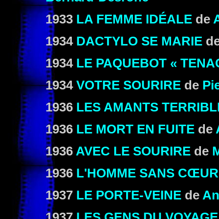
1933
LA FEMME IDÉALE
de
1934
DACTYLO SE MARIE
de
1934
LE PAQUEBOT « TENAC
1934
VOTRE SOURIRE
de
Pi
1936
LES AMANTS TERRIBL
1936
LE MORT EN FUITE
de
1936
AVEC LE SOURIRE
de
M
1936
L'HOMME SANS CŒUR
1937
LE PORTE-VEINE
de
An
1937
LES GENS DU VOYAGE