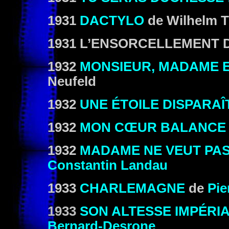
1931
DACTYLO
de Wilhelm T
1931 L’ENSORCELLEMENT DE
1932
MONSIEUR, MADAME E
Neufeld
1932
UNE ÉTOILE DISPARAÎ
1932
MON CŒUR BALANCE
1932
MADAME NE VEUT PAS
Constantin Landau
1933
CHARLEMAGNE
de
Pie
1933
SON ALTESSE IMPÉRI
Bernard-Desrone