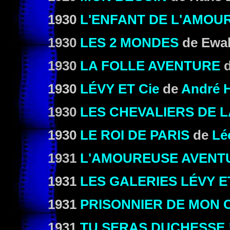
1930
L'ENFANT DE L'AMOU
1930
LES 2 MONDES
de Ewa
1930
LA FOLLE AVENTURE
1930
LÉVY ET
Cie
de
André 
1930
LES CHEVALIERS DE 
1930
LE ROI DE PARIS
de
Lé
1931
L'AMOUREUSE AVENT
1931
LES GALERIES LÉVY 
1931
PRISONNIER DE MON
1931
TU SERAS DUCHESSE 