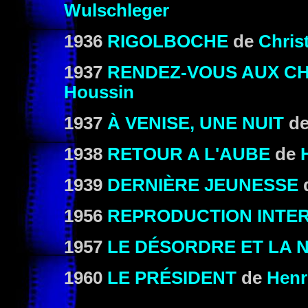
Wulschleger
1936
RIGOLBOCHE
de
Chris
1937
RENDEZ-VOUS AUX C
Houssin
1937
À VENISE, UNE NUIT
d
1938
RETOUR A L'AUBE
de
1939
DERNIÈRE JEUNESSE
1956
REPRODUCTION INTER
1957
LE DÉSORDRE ET LA N
1960
LE PRÉSIDENT
de
Henr