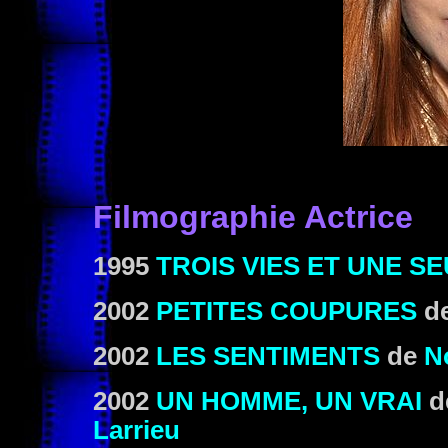
Filmographie Actrice
1995
TROIS VIES ET UNE S
2002
PETITES COUPURES
d
2002
LES SENTIMENTS
de
N
2002
UN HOMME, UN VRAI
d
Larrieu