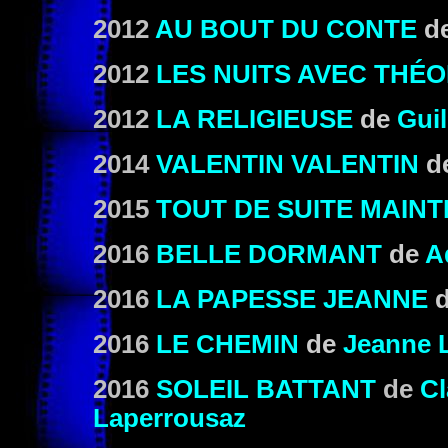
2012
AU BOUT DU CONTE
d
2012
LES NUITS AVEC THÉ
2012
LA RELIGIEUSE
de
Gui
2014
VALENTIN VALENTIN
d
2015
TOUT DE SUITE MAIN
2016
BELLE DORMANT
de
A
2016
LA PAPESSE JEANNE
2016
LE CHEMIN
de
Jeanne 
2016
SOLEIL BATTANT
de
Cl
Laperrousaz