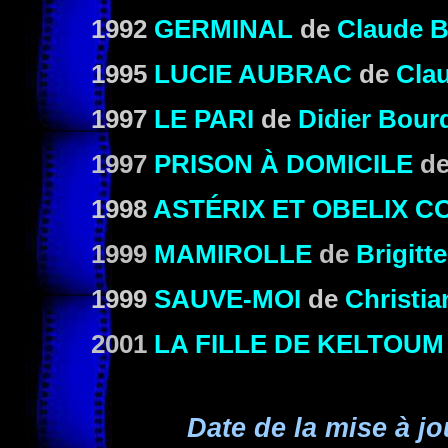
1992
GERMINAL
de
Claude B
1995
LUCIE AUBRAC
de
Clau
1997
LE PARI
de
Didier Bour
1997
PRISON À DOMICILE
d
1998
ASTÉRIX ET OBELIX 
1999
MAMIROLLE
de
Brigitt
1999
SAUVE-MOI
de
Christia
2001
LA FILLE DE KELTOUM
Date de la mise à jo