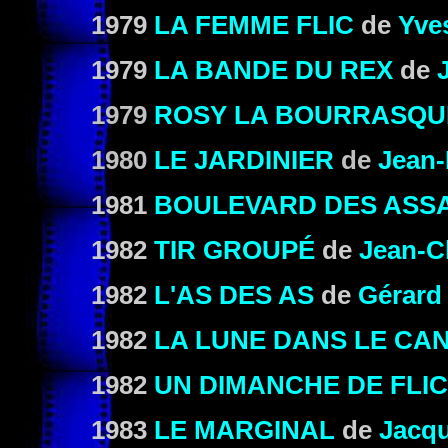
1979
LA FEMME FLIC
de
Yve
1979
LA BANDE DU REX
de
1979
ROSY LA BOURRASQU
1980
LE JARDINIER
de
Jean-
1981
BOULEVARD DES ASS
1982
TIR GROUPÉ
de
Jean-C
1982
L'AS DES AS
de
Gérard
1982
LA LUNE DANS LE CA
1982
UN DIMANCHE DE FLI
1983
LE MARGINAL
de
Jacq