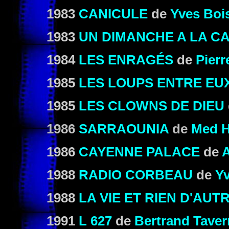
1983
CANICULE
de
Yves Boi
1983
UN DIMANCHE A LA C
1984
LES ENRAGÉS
de
Pierr
1985
LES LOUPS ENTRE EU
1985
LES CLOWNS DE DIEU
1986
SARRAOUNIA
de
Med 
1986
CAYENNE PALACE
de
A
1988
RADIO CORBEAU
de
Yv
1988
LA VIE ET RIEN D'AUT
1991
L 627
de
Bertrand Taver