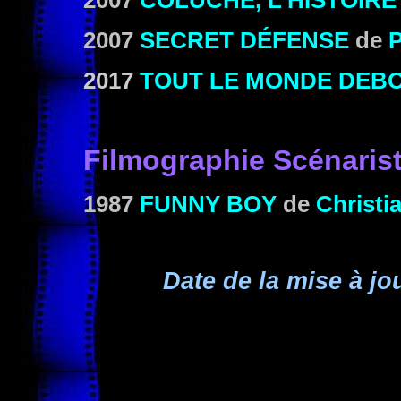
2007
COLUCHE, L'HISTOIRE
2007
SECRET DÉFENSE
de
P
2017
TOUT LE MONDE DEB
Filmographie Scénaris
1987
FUNNY BOY
de
Christi
Date de la mise à jou