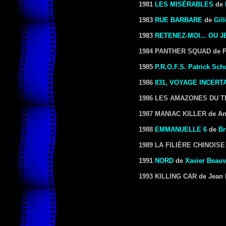
1981
LES MISÉRABLES
de
1983
RUE BARBARE
de
Gil
1983
RETENEZ-MOI... OU J
1984 PANTHER SQUAD
de P
1985
P.R.O.F.S.
Patrick Sc
1986
831, VOYAGE INCERT
1986 LES AMAZONES DU T
1987 MANIAC KILLER
de An
1988
EMMANUELLE 6
de
Br
1989 LA FILIÈRE CHINOISE
1991
NORD
de
Xavier Beauv
1993 KILLING CAR
de Jean 