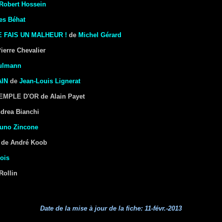
Robert Hossein
les Béhat
E FAIS UN MALHEUR !
de
Michel Gérard
ierre Chevalier
hulmann
AIN
de
Jean-Louis Lignerat
EMPLE D'OR
de Alain Payet
drea Bianchi
uno Zincone
de André Koob
ois
Rollin
Date de la mise à jour de la fiche:
11-févr.-2013