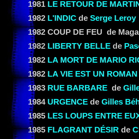
1981
LE RETOUR DE MARTI
1982
L'INDIC
de
Serge Leroy
1982 COUP DE FEU de Magal
1982
LIBERTY BELLE
de
Pas
1982
LA MORT DE MARIO RI
1982
LA VIE EST UN ROMAN
1983
RUE BARBARE
de
Gill
1984
URGENCE
de
Gilles Bé
1985
LES LOUPS ENTRE EU
1985
FLAGRANT DÉSIR
de
Cl