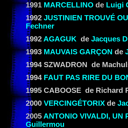
1991
MARCELLINO
de
Luigi
1992
JUSTINIEN TROUVÉ OU
Fechner
1992
AGAGUK
de
Jacques 
1993
MAUVAIS GARÇON
de
1994 SZWADRON de Machul
1994
FAUT PAS RIRE DU B
1995 CABOOSE de Richard 
2000
VERCINGÉTORIX
de
Ja
2005
ANTONIO VIVALDI, UN 
Guillermou