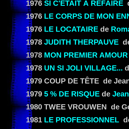
1976
SI C'ÉTAIT À REFAIRE
1976
LE CORPS DE MON EN
1976
LE LOCATAIRE
de
Roma
1978
JUDITH THERPAUVE
d
1978
MON PREMIER AMOUR
1978
UN SI JOLI VILLAGE...
d
1979 COUP DE TÊTE de Jea
1979
5 % DE RISQUE
de
Jean
1980 TWEE VROUWEN de Geo
1981
LE PROFESSIONNEL
d