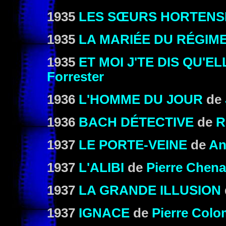
1935
LES SŒURS HORTENS
1935
LA MARIÉE DU RÉGIM
1935
ET MOI J'TE DIS QU'EL
Forrester
1936
L'HOMME DU JOUR
de
1936
BACH DÉTECTIVE
de
R
1937
LE PORTE-VEINE
de
An
1937
L'ALIBI
de
Pierre Chena
1937
LA GRANDE ILLUSION
1937
IGNACE
de
Pierre Colo