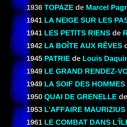
1936
TOPAZE
de
Marcel Pag
1941
LA NEIGE SUR LES PA
1941
LES PETITS RIENS
de
R
1942
LA BOÎTE AUX RÊVES
1945
PATRIE
de
Louis Daqui
1949
LE GRAND RENDEZ-V
1949
LA SOIF DES HOMMES
1950
QUAI DE GRENELLE
d
1953
L'AFFAIRE MAURIZIUS
1961
LE COMBAT DANS L'ÎL