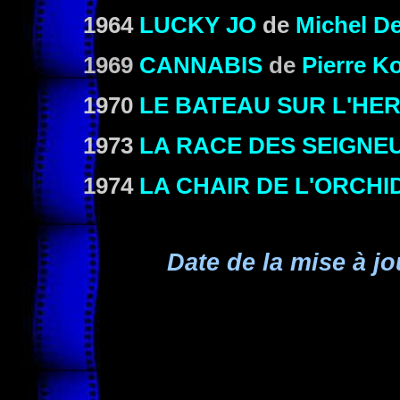
1964
LUCKY JO
de
Michel De
1969
CANNABIS
de
Pierre Ko
1970
LE BATEAU SUR L'HE
1973
LA RACE DES SEIGNE
1974
LA CHAIR DE L'ORCHI
Date de la mise à jo