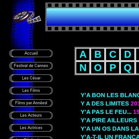
A
B
C
D
N
O
P
Q
Y'A BON LES BLAN
Y A DES LIMITES
20
Y'A PAS LE FEU...
1
Y'A PIRE AILLEURS
Y'A UN OS DANS L
Y'A-T-IL UN FRANÇ