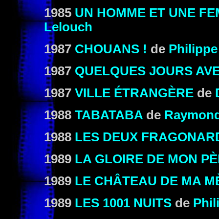
1985
UN HOMME ET UNE FEM
Lelouch
1987
CHOUANS !
de
Philippe
1987
QUELQUES JOURS AVE
1987
VILLE ÉTRANGÈRE
de
1988
TABATABA
de
Raymond 
1988
LES DEUX FRAGONAR
1989
LA GLOIRE DE MON P
1989
LE CHÂTEAU DE MA
M
1989
LES 1001 NUITS
de
Phil