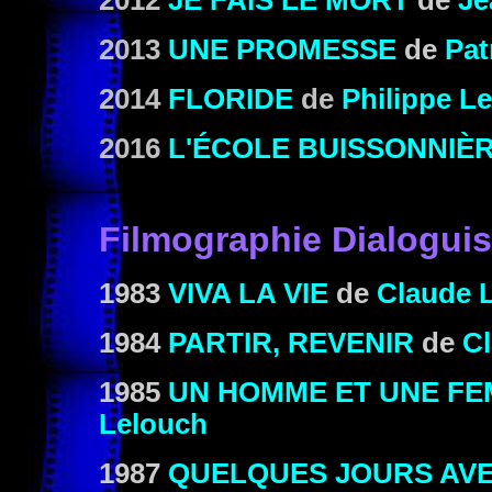
2012
JE FAIS LE MORT
de
Je
2013
UNE PROMESSE
de
Pat
2014
FLORIDE
de
Philippe L
2016
L'ÉCOLE BUISSONNIÈ
Filmographie Dialoguis
1983
VIVA LA VIE
de
Claude 
1984
PARTIR, REVENIR
de
C
1985
UN HOMME ET UNE FEM
Lelouch
1987
QUELQUES JOURS AVE