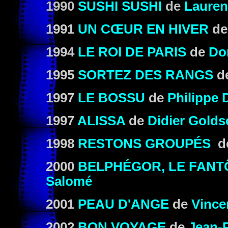
1990
SUSHI SUSHI
de
Lauren
1991
UN CŒUR EN HIVER
d
1994
LE ROI DE PARIS
de
Do
1995
SORTEZ DES RANGS
d
1997
LE BOSSU
de
Philippe 
1997
ALISSA
de
Didier Gold
1998
RESTONS GROUPÉS
d
2000
BELPHÉGOR, LE FANT
Salomé
2001
PEAU D'ANGE
de
Vince
2002
BON VOYAGE
de
Jean-