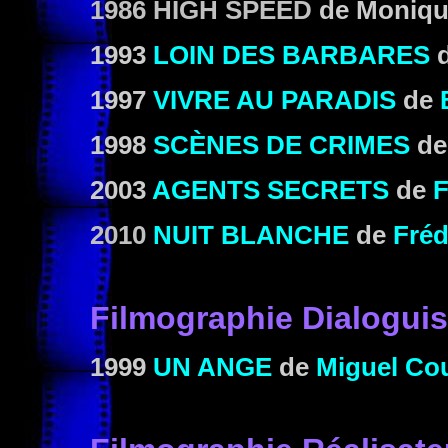
1986 HIGH SPEED
de Monique
1993
LOIN DES BARBARES
1997
VIVRE AU PARADIS
de
1998
SCÈNES DE CRIMES
d
2003
AGENTS SECRETS
de
F
2010
NUIT BLANCHE
de
Fréd
Filmographie Dialoguis
1999
UN ANGE
de
Miguel Cou