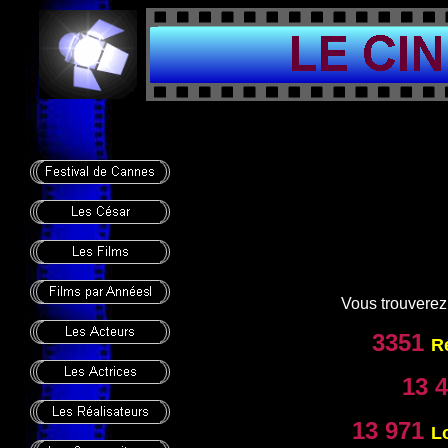
Vous trouverez s
3351
Ré
13 4
13 971
L