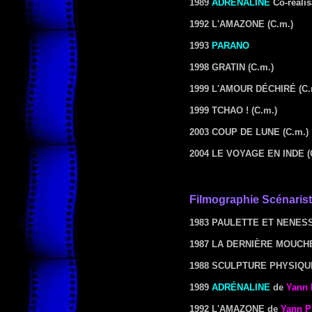
1989
ADRÉNALINE
Co-réali
1992 L'AMAZONE
(C.m.)
1993
PARANO
1998 GRATIN
(C.m.)
1999 L'AMOUR DÉCHIRÉ
(C.
1999 TCHAO !
(C.m.)
2003 COUP DE LUNE
(C.m.)
2004 LE VOYAGE EN INDE
(
Filmographie Scénaris
1983 PAULETTE ET NENES
1987 LA DERNIÈRE MOUCH
1988 SCULPTURE PHYSIQU
1989
ADRÉNALINE
de
Yann 
1992 L'AMAZONE
de
Yann P