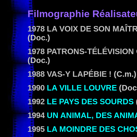
Filmographie
Réalisate
1978 LA VOIX DE SON MAÎT
(Doc.)
1978 PATRONS-TÉLÉVISION
(Doc.)
1988 VAS-Y LAPÉBIE !
(C.m.)
1990
LA VILLE LOUVRE
(Doc
1992
LE PAYS DES SOURDS
1994
UN ANIMAL, DES ANIM
1995
LA MOINDRE DES CHO