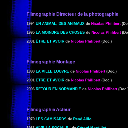
Filmographie Directeur de la photographie
1994
UN ANIMAL, DES ANIMAUX
de
Nicolas Philibert
(Do
1995
LA MOINDRE DES CHOSES
de
Nicolas Philibert
(Do
2001
ÊTRE ET AVOIR
de
Nicolas Philibert
(Doc.)
Filmographie
Montage
1990
LA VILLE LOUVRE
de
Nicolas Philibert
(Doc.)
2001
ÊTRE ET AVOIR
de
Nicolas Philibert
(Doc.)
2006
RETOUR EN NORMANDIE
de
Nicolas Philibert
(Doc.
Filmographie Acteur
1970
LES CAMISARDS
de
René Allio
1983
VIVE LA SOCIALE !
de
Gérard Mordillat