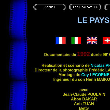
LE PAY
1992
Documentaire de
durée 99' 
Réalisation et scénario de
Nicolas
P
Directeur de la
photographie Frédéric
L
Montage de
Guy
LECORNE
Ingénieur du son Henri
MAÏKO
avec
Jean-Claude
POULAIN
Abou
BAKAR
Anh
TUAN
Betty