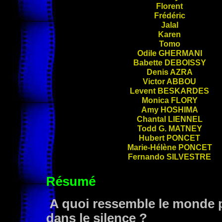
Florent
Frédéric
Jalal
Karen
Tomo
Odile
GHERMANI
Babette
DEBOISSY
Denis
AZRA
Victor
ABBOU
Levent
BESKARDES
Monica
FLORY
Amy
HOSHIMA
Chantal
LIENNEL
Todd G.
MATNEY
Hubert
PONCET
Marie-Hélène
PONCET
Fernando
SILVESTRE
Résumé
A quoi ressemble le monde po
dans le silence ?