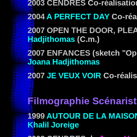
2003 CENDRES
Co-réalisati
2004
A PERFECT DAY
Co-réa
2007 OPEN THE DOOR, PLE
Hadjithomas
(C.m.)
2007 ENFANCES
(sketch "Ope
Joana Hadjithomas
2007
JE VEUX VOIR
Co-réali
Filmographie Scénaris
1999
AUTOUR DE LA MAISO
Khalil Joreige