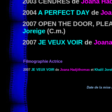
2003 CENDRES
de
Joana Ha
2004
A PERFECT DAY
de
Joa
2007 OPEN THE DOOR, PLE
Joreige
(C.m.)
2007
JE VEUX VOIR
de
Joana
Filmographie Actrice
2007
JE VEUX VOIR
de
Joana Hadjithomas
et
Khalil Jore
Date de la mise 