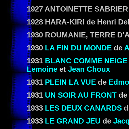
1927 ANTOINETTE SABRIER
1928 HARA-KIRI
de Henri Deb
1930 ROUMANIE, TERRE D
1930
LA FIN DU MONDE
de
A
1931
BLANC COMME NEIGE
Lemoine
et
Jean Choux
1931
PLEIN LA VUE
de
Edmo
1931
UN SOIR AU FRONT
de
1933
LES DEUX CANARDS
d
1933
LE GRAND JEU
de
Jac