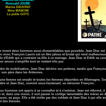
Romuald JOUBE
Marise DAUVRAY
Mme MANCINI
La petite GUYS
 vivent deux hommes aussi dissemblables que possible. Jean Diaz est u
 de vivre; François Laurin est un être jaloux et brutal qui rend malheureu
le d'Edith qui a contraint sa fille à ce mariage. Jean Diaz et Edith se co
eur amour s'amplifie tout en restant très pur.
rdre de mobilisation, Jean Diaz déchire ses poèmes, tandis que François 
ez son père dans les Ardennes.
jeune femme est envahi et toutes les femmes déportées en Allemagne. So
tre et Jean Diaz, nommé sous-lieutenant, va retrouver François.
ux hommes ont appris à se connaître et à s'estimer. Jean est réformé, il
 et, dans une vision, il voit passer le cortège lamentable des mères en de
aussi, au pays. Elle a été violée par des soldats et Jean Diaz à qui elle a
et des blessés.