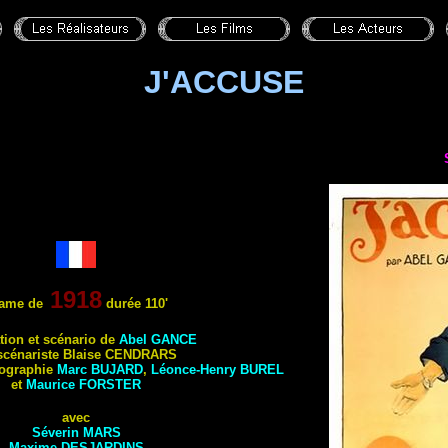
J'ACCUSE
1918
ame de
durée 110'
tion et scénario de
Abel GANCE
scénariste Blaise CENDRARS
tographie
Marc BUJARD
,
Léonce-Henry BUREL
et
Maurice
FORSTER
avec
Séverin MARS
Maxime DESJARDINS