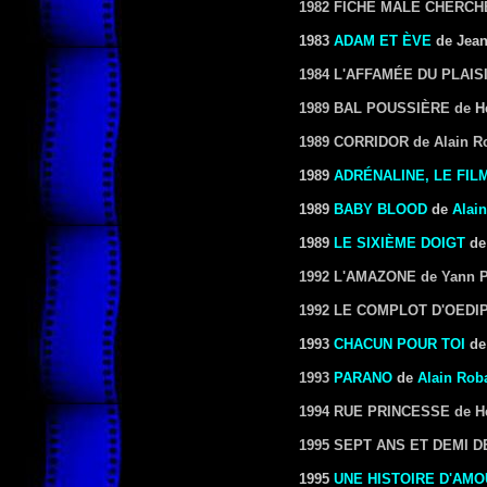
1982 FICHE MÂLE CHERCH
1983
ADAM ET ÈVE
de Jean
1984 L'AFFAMÉE DU PLAIS
1989 BAL POUSSIÈRE
de
H
1989 CORRIDOR
de Alain R
1989
ADRÉNALINE, LE FIL
1989
BABY BLOOD
de
Alai
1989
LE SIXIÈME DOIGT
de
1992 L'AMAZONE
de Yann P
1992 LE COMPLOT D'OEDI
1993
CHACUN POUR TOI
d
1993
PARANO
de
Alain Rob
1994 RUE PRINCESSE
de H
1995 SEPT ANS ET DEMI 
1995
UNE HISTOIRE D'AMO