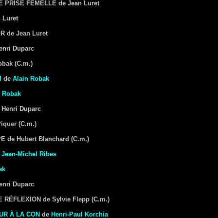
E PRISE FEMELLE
de Jean Luret
 Luret
IR
de Jean Luret
enri Duparc
obak (C.m.)
M
de
Alain Robak
n Robak
 Henri Duparc
iquer (C.m.)
PE
de Hubert Blanchard (C.m.)
e
Jean-Michel Ribes
ak
enri Duparc
DE RÉFLEXION
de Sylvie Flepp (C.m.)
UR À LA CON
de
Henri-Paul Korchia