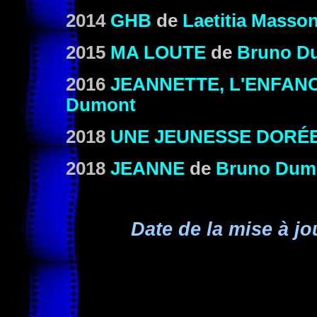
2014
GHB
de
Laetitia Masso
2015
MA LOUTE
de
Bruno D
2016
JEANNETTE, L'ENFAN
Dumont
2018
UNE JEUNESSE DORÉ
2018
JEANNE
de
Bruno Dum
Date de la mise à jo