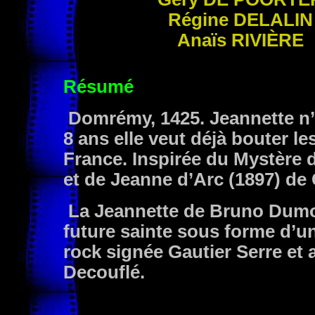
Régine
DELALIN
Anaïs
RIVIÈRE
Résumé
Domrémy, 1425. Jeannette n’
8 ans elle veut déjà bouter l
France. Inspirée du Mystère d
et de Jeanne d’Arc (1897) de
La Jeannette de Bruno Dumon
future sainte sous forme d’un
rock signée Gautier Serre et
Decouflé.