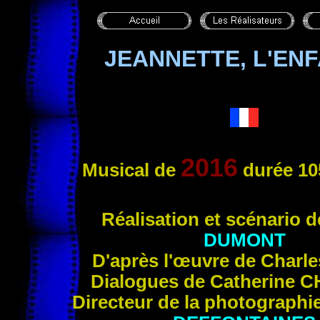
JEANNETTE, L'EN
2016
Musical
de
durée 10
Réalisa
tion et scénario 
DUMONT
D'après l'œuvre de Charl
Dialogues de Catherine
C
Directeur de la photographi