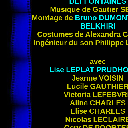
DEFFONTAINES
Musique de Gautier
S
Montage de
Bruno
DUMON
BELKHIRI
Costumes de Alexandra
C
Ingénieur du son Philippe
avec
Lise
LEPLAT PRUDH
Jeanne
VOISIN
Lucile
GAUTHIE
Victoria
LEFEBVR
Aline
CHARLES
Elise
CHARLES
Nicolas
LECLAIR
Gery
DE POORTE