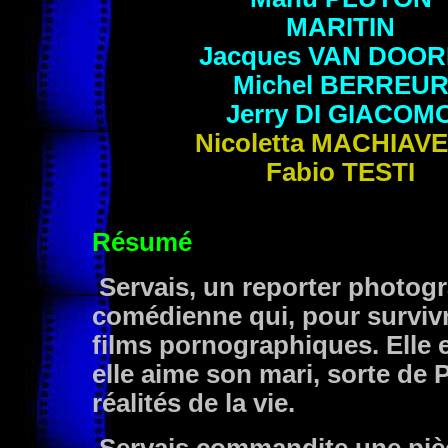
MARITIN
Jacques
VAN DOOR
Michel
BERREU
Jerry
DI GIACOM
Nicoletta MACHIAVE
Fabio TESTI
Résumé
Servais, un reporter photog
comédienne qui, pour survivr
films pornographiques. Elle 
elle aime son mari, sorte de 
réalités de la vie.