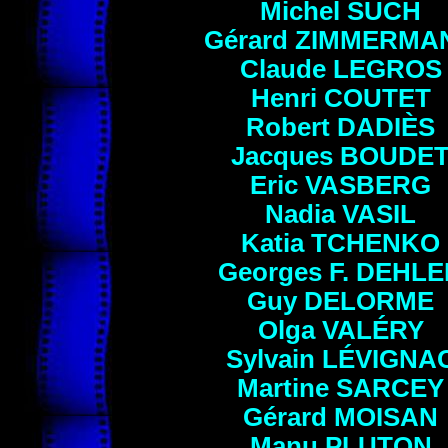
Michel SUCH
Gérard
ZIMMERMA
Claude
LEGROS
Henri COUTET
Robert
DADIÈS
Jacques
BOUDE
Eric
VASBERG
Nadia
VASIL
Katia
TCHENKO
Georges F. DEHL
Guy
DELORME
Olga
VALÉRY
Sylvain
LÉVIGNA
Martine
SARCEY
Gérard
MOISAN
Manu
PLUTON