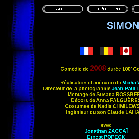
SIMON
2008
Comédie de
durée 100' C
Réa
lisation et scénario de
Micha
Directeur de la photographie
Jean-Paul
Montage de Susana
ROSSBE
Décors de Anna
FALGUÈRE
Costumes de Nadia
CHMILEW
Ingénieur du son Claude
LAH
avec
Jonathan
ZACCAÏ
Ernest
POPECK