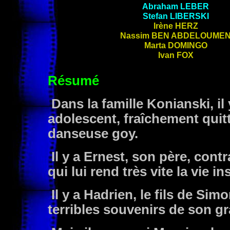
Abraham
LEBER
Stefan
LIBERSKI
Irène
HERZ
Nassim
BEN ABDELOUME
Marta
DOMINGO
Ivan
FOX
Résumé
Dans la famille Konianski, il
adolescent, fraîchement quit
danseuse goy.
Il y a Ernest, son père, cont
qui lui rend très vite la vie i
Il y a Hadrien, le fils de Sim
terribles souvenirs de son g