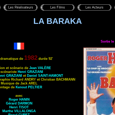
LA BARAKA
Sortie le
1982
dramatique de
durée
92'
ion e
t scénario de
Jean
VALÈRE
-scénariste
Henri
GRAZIANI
enri
GRAZIANI
et
Daniel
SAINT-HAMONT
graphie Richard
ANDRY
et Christian
BACHMANN
Musique de Jack
AREL
ntage de
Kenout
PELTIER
avec
Roger
HANIN
Gérard
DARMON
Henri
TISOT
Marthe
VILLALONGA
Raoul
CURET