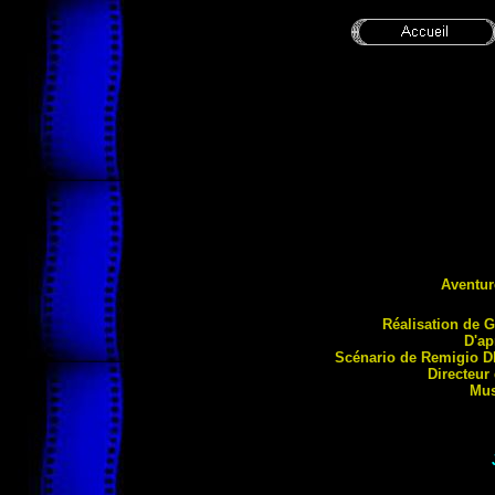
Aventu
Réalisati
on de 
D'ap
Scénario de Remigio
D
Directeur
Mus