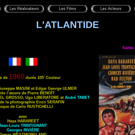
L'ATLANTIDE
Sortie 
1960
re de
durée 105' Couleur
Giuseppe
MASINI
et Edgar George
ULMER
rès l'œuvre de Pierre
BENOÎT
EL GROSSO
, Ugo
LIBERATORE
et
André
TABET
 de la photographie Enzo
SERAFIN
ique de Carlo
RUSTICHELLI
avec
Haya
HARAREET
Jean-Louis
TRINTIGNANT
Georges
RIVIÈRE
James
WESTMORELAND