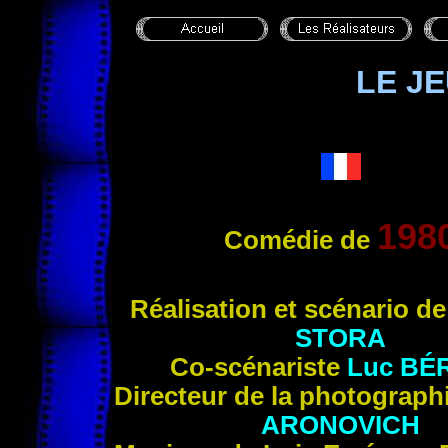
LE J
198
Comédie de
Réalisation et scénari
o d
STORA
Co-scénariste
Luc
BÉ
Directeur de la photograph
ARONOVICH