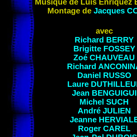
Musique de Luis Enríquez
Montage de
Jacques
C
avec
Richard BERRY
Brigitte
FOSSEY
Zoé
CHAUVEAU
Richard
ANCONIN
Daniel
RUSSO
Laure
DUTHILLEU
Jean
BENGUIGUI
Michel
SUCH
André
JULIEN
Jeanne
HERVIAL
Roger
CAREL