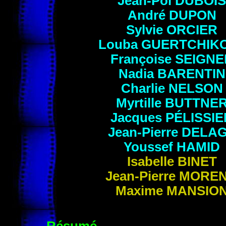
Jean-Pol
DUBOIS
André
DUPON
Sylvie
ORCIER
Louba
GUERTCHIK
Françoise
SEIGNE
Nadia
BARENTIN
Charlie
NELSON
Myrtille
BUTTNE
Jacques
PÉLISSIE
Jean-Pierre
DELA
Youssef
HAMID
Isabelle
BINET
Jean-Pierre
MORE
Maxime
MANSIO