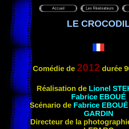
LE CROCODI
2012
Comédie de
durée 9
Réali
sation de
Lionel
STE
Fabrice
EBOUÉ
Scénario de
Fabrice
EBOUÉ
GARDIN
Directeur de la photograph