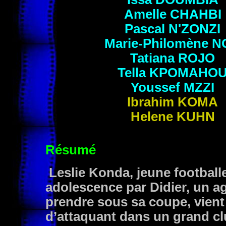
Amelle
CHAHBI
Pascal
N'ZONZI
Marie-Philomène
N
Tatiana
ROJO
Tella
KPOMAHO
Youssef
MZZI
Ibrahim
KOMA
Helene
KUHN
Résumé
Leslie Konda, jeune footballe
adolescence par Didier, un ag
prendre sous sa coupe, vient
d’attaquant dans un grand c