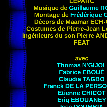
LEPARC
Musique de
Guillaume
R
Montage de
Frédérique
Décors de Maamar
ECH-
Costumes de Pierre-Jean
L
Ingénieurs du son Pierre
AN
FEAT
avec
Thomas
N'GIJOL
Fabrice
EBOUÉ
Claudia
TAGBO
Franck
DE LA PERS
Etienne
CHICOT
Eriq
EBOUANEY
Issa
DOUMBIA