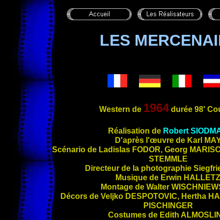
LES MERCENAI
1964
Western de
durée 98' Co
Ré
alisation de
Robert
SIODM
D'après l'œuvre de Karl
MA
Scénario de Ladislas
FODOR
, Georg
MARIS
STEMMLE
Directeur de la photographie Siegfr
Musique de Erwin
HALLET
Montage de Walter
WISCHNIEW
Décors de Veljko
DESPOTOVIC
, Hertha
HA
PISCHINGER
Costumes de Edith
ALMOSLI