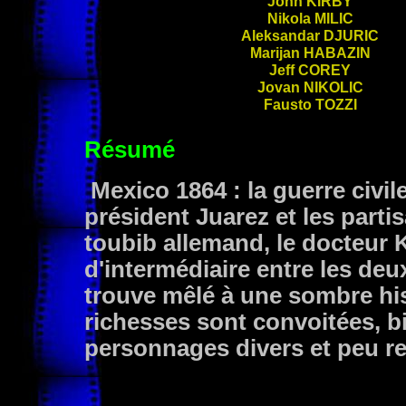
John
KIRBY
Nikola
MILIC
Aleksandar
DJURIC
Marijan
HABAZIN
Jeff
COREY
Jovan
NIKOLIC
Fausto
TOZZI
Résumé
Mexico 1864 : la guerre civile
président Juarez et les parti
toubib allemand, le docteur K
d'intermédiaire entre les deu
trouve mêlé à une sombre his
richesses sont convoitées, bi
personnages divers et peu r