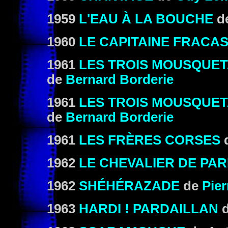
1959
L'EAU À LA BOUCHE
d
1960
LE CAPITAINE FRACA
1961
LES TROIS MOUSQUET
de
Bernard Borderie
1961
LES TROIS MOUSQUETA
de
Bernard Borderie
1961
LES FRÈRES CORSES
d
1962
LE CHEVALIER DE PA
1962
SHÉHÉRAZADE
de
Pie
1963
HARDI ! PARDAILLAN