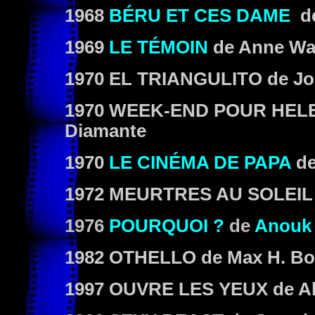
1968
BÉRU ET CES DAME
d
1969
LE TÉMOIN
de Anne Wal
1970 EL TRIANGULITO de Jo
1970 WEEK-END POUR HELENA
Diamante
1970
LE CINÉMA DE PAPA
d
1972 MEURTRES AU SOLEIL d
1976
POURQUOI ?
de
Anouk
1982 OTHELLO de Max H. Bo
1997 OUVRE LES YEUX de Al