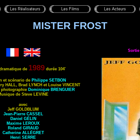
MISTER FROST
Sortie
1989
dramatique de
durée
104'
on et scénario de
Philippe
SETBON
rry
HALL
, Brad
LYNCH
et Louise
VINCENT
a photographie
Dominique
BRENGUIER
Musique de Steve
LEVINE
avec
Jeff
GOLDBLUM
Jean-Pierre
CASSEL
Daniel
GÉLIN
Maxime
LEROUX
Roland
GIRAUD
Catherine
ALLÉGRET
Henri
SERRE