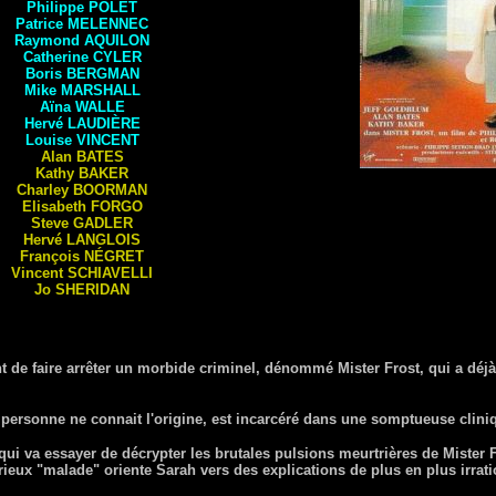
Philippe
POLET
Patrice
MELENNEC
Raymond
AQUILON
Catherine
CYLER
Boris
BERGMAN
Mike
MARSHALL
Aïna
WALLE
Hervé
LAUDIÈRE
Louise
VINCENT
Alan
BATES
Kathy
BAKER
Charley
BOORMAN
Elisabeth
FORGO
Steve
GADLER
Hervé
LANGLOIS
François
NÉGRET
Vincent
SCHIAVELLI
Jo
SHERIDAN
nt de faire arrêter un morbide criminel, dénommé Mister Frost, qui a déj
ersonne ne connait l'origine, est incarcéré dans une somptueuse clini
qui va essayer de décrypter les brutales pulsions meurtrières de Mister F
rieux "malade" oriente Sarah vers des explications de plus en plus irrati